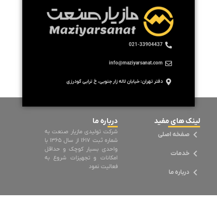
021-33904437
info@maziyarsanat.com
دفتر تهران: خیابان لاله زار جنوبی، خ ترابی گودرزی
لینک های مفید
درباره ما
شرکت تولیدی مازیار صنعت به
صفخه اصلی
شماره ثبت ۱۶۱۷ از سال ۱۳۶۵ با
واحدی بسیار کوچک و حداقل
خدمات
امکانات و تجهیزات شروع به
فعالیت نمود
درباره ما