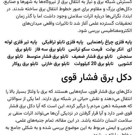
گسترش شبکه برق و نیاز به انتقال برق از نیروگاه‌ها به شهرها و صنایع،
دکل‌های بزرگ و مقاوم برای عبور خطوط انتقال برق ساخته شدند. در
ابتدا، نگرانی‌ها درباره اثرات سلامتی وجود داشت اما با گذر زمان
تحقیقات گسترده علمی آغاز شد تا تاثیرات واقعی میدان‌های
الکترومغناطیسی بررسی شود.
پایه
فلزی
چراغ
راهنمایی
پایه
فلزی
تابلو
ترافیکی
پایه
تیر
فلزی
لوله
ای
انکر
بولت
قیمت
سکو
ترانس
تاب
لو
برق
سه
فاز
تابلو
برق
سنجش
تابلو
برق
فشار
ضعیف
تابلو
برق
فشار
متوسط
تابلو
برق
کشویی
تابلو
برق
20
کیلوولت
تابلو
برق
خازنی
تابلو
برق
روکار
دکل برق فشار قوی
دکل‌های برق فشار قوی
، سازه‌هایی هستند که برق با ولتاژ بسیار بالا را
انتقال می‌دهند و نقش حیاتی در شبکه برق دارند. اما یکی از سوالاتی
که همیشه ذهن مردم را درگیر کرده، این است که آیا دکل برق فشار
قوی ضرر دارد و آیا قرار گرفتن در نزدیکی آن‌ها می‌تواند اثرات منفی بر
سلامت انسان داشته باشد. در این مقاله، تمام جنبه‌های علمی،
تجربی و ایمنی مربوط به این موضوع بررسی شده و به شکلی جامع به