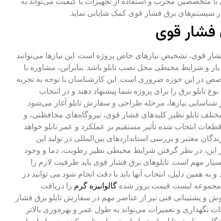
ا متخصصین مجرب و استفاده از تجهیزات با کیفیت می‌تواند به
سیستم‌های برق فشار قوی کمک شایانی نماید.
 فشار قوی
شار قوی، تشخیص نیازهای خاص پروژه است. این نیازها می‌توانند
ر و شرایط محیطی محل نصب تابلو باشد. بنابراین، مشاوره با
ص در این حوزه ضروری است. این کارشناسان با توجه به تجربه
نوع تابلو برق را برای پروژه شما پیشنهاد دهند و در انتخاب
شناسایی نیازها، مرحله طراحی و سفارش تابلو آغاز می‌شود.
تلف تابلو نظیر کلیدهای فشار قوی، نیروگاه‌های محافظتی، و
عات انتخاب شده تأثیر مستقیم بر عملکرد و عمر تابلو خواهد
دگان معتبر و بررسی استانداردهای بین‌المللی در تولید این
ر این، در نظر گرفتن شرایط محیطی نظیر رطوبت، دما و وجود
یار مهم است. تابلوهای برق فشار قوی باید ظرفیت لازم را
و به همین دلیل، انتخاب آنها باید با دقت انجام شود.
می توانید در
 مجموعه لیست قیمت بروز شده
گالوانیزه گرم
را دریافت
ش و پشتیبانی فنی نیز از عناصر مهم در سفارش تابلو برق فشار
 نگهداری و تعمیرات می‌تواند به طول عمر و بهره‌وری بالاتر