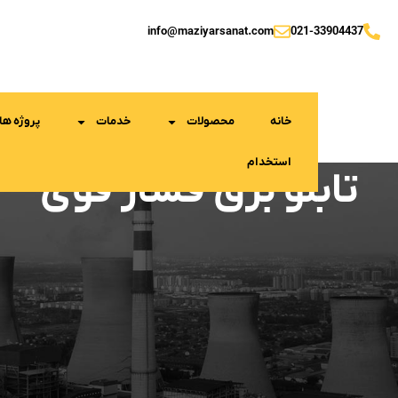
info@maziyarsanat.com
021-33904437
خانه
محصولات
خدمات
پروژه ها
استخدام
تابلو برق فشار قوی