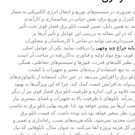
ی ضروری در سیستم‌های توزیع و انتقال انرژی الکتریکی به شمار
کز کنترل و توزیع برق، نقش حیاتی در سالم‌سازی و کارآمدی
د. به همین دلیل، تعیین قیمت تابلو برق فشار قوی تحت تأثیر
ه در این مقاله به بررسی این عوامل و تأثیر آن‌ها بر
می‌پردازیم.
می توانید در تماس با کارشناسان و مشاوران
پایه چراغ چند وجهی
را دریافت نمایید.
یکی از عوامل اصلی
ر قوی، نوع مواد اولیه و فناوری به‌کاررفته در ساخت آن است.
رق نظیر کلیدهای قدرت، فیوزها و سیستم‌های حفاظتی، همگی
. به تبع، استفاده از برندهای معتبر و تجهیزات با کیفیت،
لو برق را افزایش می‌دهد. در عین حال، استفاده از تکنولوژی‌های
تواند به افزایش قیمت کمک کند، چرا که این ویژگی‌ها به بهبود
مد.علاوه بر این، اندازه و ظرفیت تابلو برق فشار قوی نیز از دیگر
می‌آید. تابلوهای با ظرفیت بالا به تجهیزات و فضای بیشتری نیاز
نصب آن‌ها نیز بیشتر خواهد بود. لذا، هزینه نهایی تابلو برق به تناسب
 نظر متغیر خواهد بود.باید توجه داشت که قیمت تابلو برق
خت محدود نمی‌شود، بلکه هزینه‌های نصب، راه‌اندازی و تعمیر و
ل هزینه پروژه ایفا می‌کنند. به‌ عنوان مثال، تابلوهایی که نیاز
ارند، ممکن است هزینه‌های بالاتری را در پی داشته باشند.علاوه بر