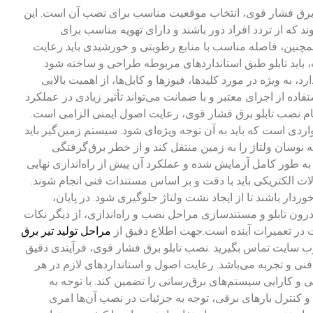
لو برق فشار قوی، انتخاب موقعیت مناسب برای نصب آن است. این
ند که از تردد افراد دور باشند و دارای تهویه مناسب برای
overheating باشند. همچنین، فاصله مناسب با منابع رطوبتی و خورشیدی باید رعایت
باید تابلو طبق استانداردهای مربوطه طراحی و ساخته شود.
د، به ویژه در مورد کلیدها، فیوزها و کابل‌ها، از اهمیت بالایی
فاده از اجزای معتبر و با ضمانت می‌تواند تأثیر زیادی در عملکرد
گام نصب تابلو برق فشار قوی، رعایت اصول ایمنی الزامی است.
دی است که باید به آن توجه ویژه‌ای شود. سیستم زمین‌گیر باید
 نوسان ولتاژ را به زمین منتقل کند و از خطر برق‌گرفتگی
د به طور کامل آزمایش شده و عملکرد آن پیش از راه‌اندازی نهایی
صالات الکتریکی باید با دقت و بر اساس مستندات فنی انجام شوند.
خوردار باشند تا از ایجاد نشت ولتاژ جلوگیری شود. در پایان،
ن تابلو و مستندسازی مراحل نصب و راه‌اندازی، از دیگر نکات
در تعمیرات آینده است.
جهت اطلاع دقیق از
مراحل تولید تیر برق
ب سایت تماس بگیرید .
نصب تابلو برق فشار قوی، فرآیندی دقیق
ی و تجربه می‌باشد. رعایت اصول و استانداردهای لازم در هر
منی و کارایی سیستم‌های برق‌رسانی را تضمین کند. با توجه به
ی و کنترل بارهای برقی، توجه به جزئیات در نصب آن‌ها امری