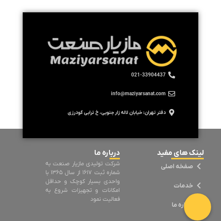
021-33904437
info@maziyarsanat.com
دفتر تهران: خیابان لاله زار جنوبی، خ ترابی گودرزی
لینک های مفید
درباره ما
شرکت تولیدی مازیار صنعت به
صفخه اصلی
شماره ثبت ۱۶۱۷ از سال ۱۳۶۵ با
واحدی بسیار کوچک و حداقل
خدمات
امکانات و تجهیزات شروع به
فعالیت نمود
درباره ما