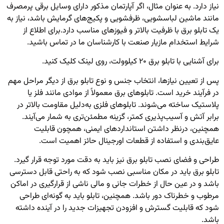
نیاز دارد. به‌ عنوان مثال، اگر آپارتمان مذکور دارای وسایل برقی پرمصرف
مانند ماشین لباسشویی، ظرفشویی و پکیج‌های گرمایش باشد، نیاز به
یک تابلو برق با ظرفیت بالاتر و فیوزهای مناسب دارد.
برای اطلاع از
شرایط
استخدام مازیار صنعت
با کارشناسان ما در تماس باشید.
برای آشنایی با
تابلو برق ۲۰ کیلوولت
، روی لینک کلیک کنید.
پس از تعیین نیازها، انتخاب جنس و نوع تابلو برق از دیگر مراحل مهم
در فرآیند خرید است. تابلوهای برق معمولاً از موادی مانند فلز یا
پلاستیک ساخته می‌شوند. تابلوهای فلزی به‌دلیل مقاومت بالاتر در
برابر آتش و آسیب‌پذیری کمتر، گزینه مطمئن‌تری به شمار می‌آیند.
همچنین، درنظر داشتن استانداردهای ایمنی، همچون قابلیت
عایق‌بندی و استفاده از قطعات اورجینال حائز اهمیت است.
طراحی و فضای نصب تابلو برق نیز باید به دقت مورد توجه قرار گیرد.
تابلو برق باید در مکان مناسبی نصب شود که به راحتی قابل دسترسی
باشد و در عین حال از خطرات جانی و مالی ناشی از قرارگیری در اماکن
مرطوب و خطرناک دور باشد. همچنین، تابلو باید به گونه‌ای طراحی
شود که قابلیت گسترش و افزودن تجهیزات جدید را در آینده داشته
باشد.