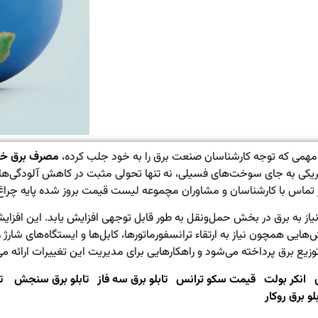
 مهمی که توجه کارشناسان صنعت برق را به خود جلب کرده،
مصرف برق خو
کتریکی به جای سوخت‌های فسیلی، نه تنها تحولی مثبت در کاهش آلودگی‌های
ید در تماس با کارشناسان و مشاوران مچموعه لیست قیمت بروز شده
پایه چرا
از به برق در بخش حمل‌ونقل به طور قابل توجهی افزایش یابد. این افزای
ی همچون نیاز به ارتقاء ترانسفورماتورها، کابل‌ها و ایستگاه‌های شارژ را
زیع برق پرداخته می‌شود و راهکارهایی برای مدیریت این تغییرات ارائه می‌
انکر
بولت
قیمت
سکو
ترانس
تاب
لو
برق
سه
فاز
تابلو
برق
سنجش
ت
لو
برق
روکار