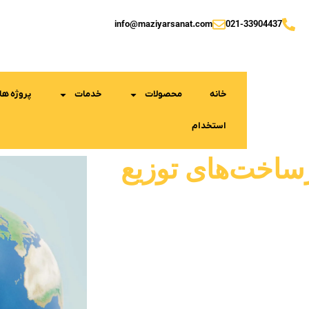
info@maziyarsanat.com
021-33904437
خانه
محصولات
خدمات
پروژه ها
استخدام
رساخت‌های توزیع